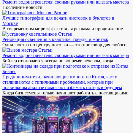
Ремонт водонагревателя: своими руками или вызвать мастера
Последние новости
Разное
Лучшие типографии для печати листовок и буклетов в
Москве
В современном мире эффективная реклама и продвижение
Статьи
Реновация освещения в квартире: тренды и монтаж
Одна люстра по центру потолка — это приговор для любого
Статьи
Ремонт водонагревателя: своими руками или вызвать мастера
Бойлер отключается всегда не вовремя: вечером, когда
Бизнес
Предприниматели, начинающие импорт из Китая, часто
сталкиваются с типичными проблемами, которые при
правильном анализе помогают избежать потерь в будущем
Когда бизнесмены только начинают работать с поставщиками