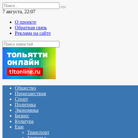
Перейти
Search
к
for:
7 августа, 22:07
содержанию
О проекте
Обратная связь
Реклама на сайте
Общество
Происшествия
Спорт
Политика
Экономика
Бизнес
Культура
Еще
Транспорт
Здоровье