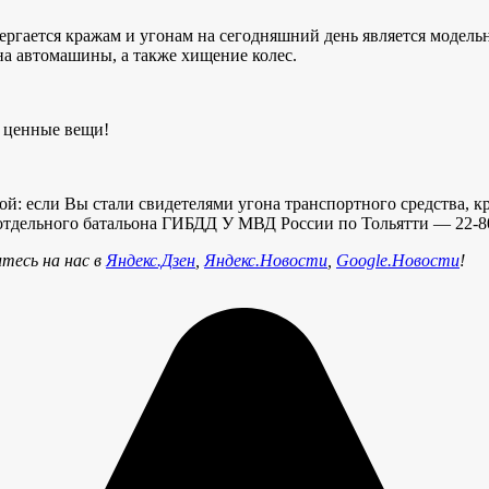
гается кражам и угонам на сегодняшний день является модельны
она автомашины, а также хищение колес.
се ценные вещи!
й: если Вы стали свидетелями угона транспортного средства, 
 отдельного батальона ГИБДД У МВД России по Тольятти — 22-8
тесь на нас в
Яндекс.Дзен
,
Яндекс.Новости
,
Google.Новости
!