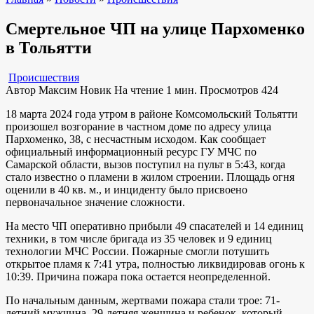
Смертельное ЧП на улице Пархоменко
в Тольятти
Происшествия
Автор
Максим Новик
На чтение
1 мин.
Просмотров
424
18 марта 2024 года утром в районе Комсомольский Тольятти
произошел возгорание в частном доме по адресу улица
Пархоменко, 38, с несчастным исходом. Как сообщает
официальный информационный ресурс ГУ МЧС по
Самарской области, вызов поступил на пульт в 5:43, когда
стало известно о пламени в жилом строении. Площадь огня
оценили в 40 кв. м., и инциденту было присвоено
первоначальное значение сложности.
На место ЧП оперативно прибыли 49 спасателей и 14 единиц
техники, в том числе бригада из 35 человек и 9 единиц
технологии МЧС России. Пожарные смогли потушить
открытое пламя к 7:41 утра, полностью ликвидировав огонь к
10:39. Причина пожара пока остается неопределенной.
По начальным данным, жертвами пожара стали трое: 71-
летний мужчина, 29-летняя женщина и ребенок, который