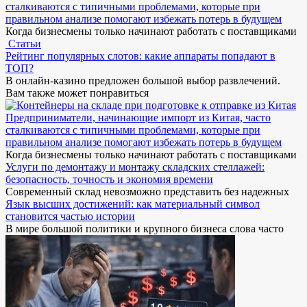
сталкиваются с типичными проблемами, которые при
правильном анализе помогают избежать потерь в будущем
Когда бизнесмены только начинают работать с поставщиками
Статьи
Рейтинг популярных слотов: какие аппараты попадают в
ТОП?
В онлайн-казино предложен большой выбор развлечений.
Вам также может понравиться
Предприниматели, начинающие импорт из Китая, часто
сталкиваются с типичными проблемами, которые при
правильном анализе помогают избежать потерь в будущем
Когда бизнесмены только начинают работать с поставщиками
Услуги по демонтажу и монтажу складских стеллажей:
безопасность, точность и экономия времени
Современный склад невозможно представить без надежных
Язык высших достижений: как материальный символ
становится частью истории
В мире большой политики и крупного бизнеса слова часто