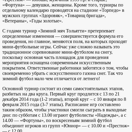
«Фортуна» — девушки, женщины. Кроме того, турниры по
отдельному календарю проводятся на стадионе «Торпедо» в
мужских группах «Здоровяк», «Товарищ бригада»,
«Ветераны», «Годы золотые».
С годами турнир «Зимний мяч Тольятти» претерпевает
определенные изменения — совершенствуется формула его
проведения, но главное, меняются поля, на которых проходят
мини-футбольные игры. Сейчас уже сложно называть это
традиционное соревнование мини-футболом на снегу,
поскольку основная часть площадок для проведения
мероприятия оснащена современным искусственным
покрытием. Ответственные работники заботятся о том, чтобы
своевременно убрать с искусственного газона снег. Так что
зимний футбол мало чем отличается от летнего!
Основной турнир состоит из семи самостоятельных этапов,
разбитых на два круга. Первый круг продлится с 13 по 21
декабря 2014 года (1-2 этапы), второй круг – с 10 января по 8
февраля 2015 года (3-7 этапы). Расписание игр составлено
таким образом, чтобы участники смогли сыграть в выходные
дни: по субботам с 13.00 играют футболисты «Надежды», а с
14.00 — «Фортуны», по воскресеньям зимний футбол
объединит игроков из групп «Юниор» — с 10.00 и «Престиж»
— с 12.00.