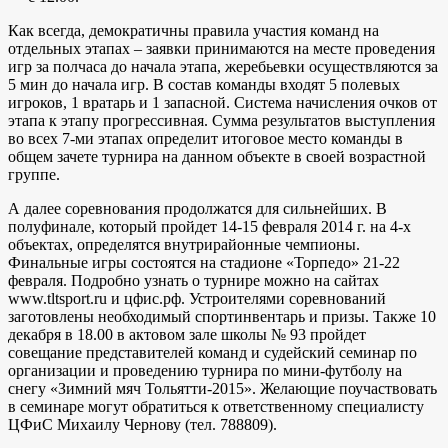
Как всегда, демократичны правила участия команд на
отдельных этапах – заявки принимаются на месте проведения
игр за полчаса до начала этапа, жеребьевки осуществляются за
5 мин до начала игр. В состав команды входят 5 полевых
игроков, 1 вратарь и 1 запасной. Система начисления очков от
этапа к этапу прогрессивная. Сумма результатов выступления
во всех 7-ми этапах определит итоговое место команды в
общем зачете турнира на данном объекте в своей возрастной
группе.
А далее соревнования продолжатся для сильнейших. В
полуфинале, который пройдет 14-15 февраля 2014 г. на 4-х
объектах, определятся внутрирайонные чемпионы.
Финальные игры состоятся на стадионе «Торпедо» 21-22
февраля. Подробно узнать о турнире можно на сайтах
www.tltsport.ru и цфис.рф. Устроителями соревнований
заготовлены необходимый спортинвентарь и призы. Также 10
декабря в 18.00 в актовом зале школы № 93 пройдет
совещание представителей команд и судейский семинар по
организации и проведению турнира по мини-футболу на
снегу «Зимний мяч Тольятти-2015». Желающие поучаствовать
в семинаре могут обратиться к ответственному специалисту
ЦФиС Михаилу Чернову (тел. 788809).