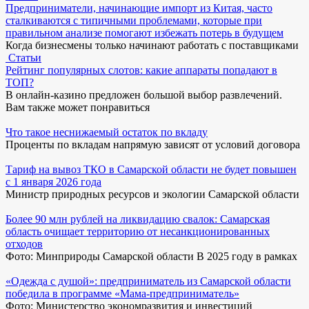
Предприниматели, начинающие импорт из Китая, часто
сталкиваются с типичными проблемами, которые при
правильном анализе помогают избежать потерь в будущем
Когда бизнесмены только начинают работать с поставщиками
Статьи
Рейтинг популярных слотов: какие аппараты попадают в
ТОП?
В онлайн-казино предложен большой выбор развлечений.
Вам также может понравиться
Что такое неснижаемый остаток по вкладу
Проценты по вкладам напрямую зависят от условий договора
Тариф на вывоз ТКО в Самарской области не будет повышен
с 1 января 2026 года
Министр природных ресурсов и экологии Самарской области
Более 90 млн рублей на ликвидацию свалок: Самарская
область очищает территорию от несанкционированных
отходов
Фото: Минприроды Самарской области В 2025 году в рамках
«Одежда с душой»: предприниматель из Самарской области
победила в программе «Мама-предприниматель»
Фото: Министерство экономразвития и инвестиций