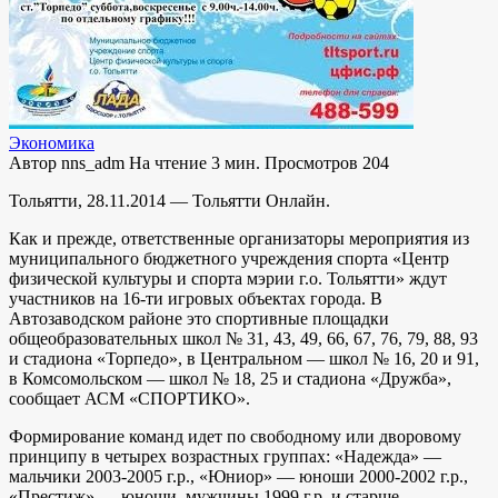
Экономика
Автор
nns_adm
На чтение
3 мин.
Просмотров
204
Тольятти, 28.11.2014 — Тольятти Онлайн.
Как и прежде, ответственные организаторы мероприятия из
муниципального бюджетного учреждения спорта «Центр
физической культуры и спорта мэрии г.о. Тольятти» ждут
участников на 16-ти игровых объектах города. В
Автозаводском районе это спортивные площадки
общеобразовательных школ № 31, 43, 49, 66, 67, 76, 79, 88, 93
и стадиона «Торпедо», в Центральном — школ № 16, 20 и 91,
в Комсомольском — школ № 18, 25 и стадиона «Дружба»,
сообщает АСМ «СПОРТИКО».
Формирование команд идет по свободному или дворовому
принципу в четырех возрастных группах: «Надежда» —
мальчики 2003-2005 г.р., «Юниор» — юноши 2000-2002 г.р.,
«Престиж» — юноши, мужчины 1999 г.р. и старше,