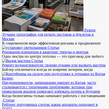
Разное
Лучшие типографии для печати листовок и буклетов в
Москве
В современном мире эффективная реклама и продвижение
Статьи
Реновация освещения в квартире: тренды и монтаж
Одна люстра по центру потолка — это приговор для любого
Статьи
Ремонт водонагревателя: своими руками или вызвать мастера
Бойлер отключается всегда не вовремя: вечером, когда
Бизнес
Предприниматели, начинающие импорт из Китая, часто
сталкиваются с типичными проблемами, которые при
правильном анализе помогают избежать потерь в будущем
Когда бизнесмены только начинают работать с поставщиками
Статьи
Рейтинг популярных слотов: какие аппараты попадают в
ТОП?