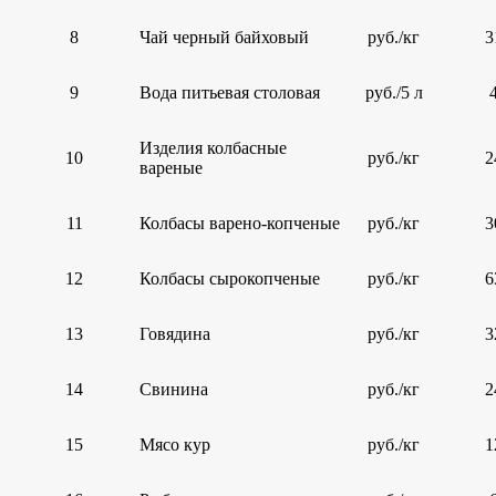
8
Чай черный байховый
руб./кг
3
9
Вода питьевая столовая
руб./5 л
Изделия колбасные
10
руб./кг
2
вареные
11
Колбасы варено-копченые
руб./кг
3
12
Колбасы сырокопченые
руб./кг
6
13
Говядина
руб./кг
3
14
Свинина
руб./кг
2
15
Мясо кур
руб./кг
1