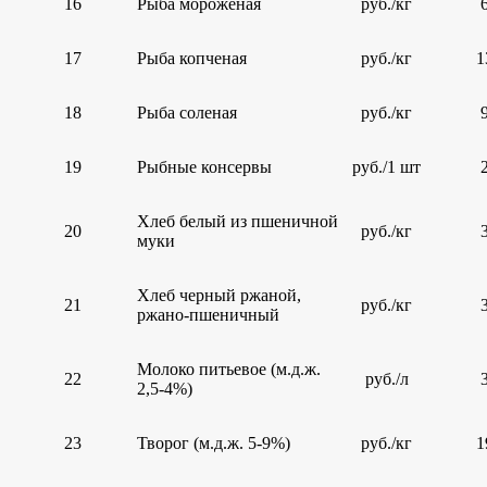
16
Рыба мороженая
руб./кг
17
Рыба копченая
руб./кг
1
18
Рыба соленая
руб./кг
19
Рыбные консервы
руб./1 шт
Хлеб белый из пшеничной
20
руб./кг
муки
Хлеб черный ржаной,
21
руб./кг
ржано-пшеничный
Молоко питьевое (м.д.ж.
22
руб./л
2,5-4%)
23
Творог (м.д.ж. 5-9%)
руб./кг
1