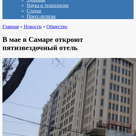
Наука и технологии
Статьи
Пресс-релизы
Главная
»
Новости
»
Общество
В мае в Самаре откроют
пятизвездочный отель