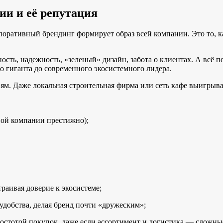
ии и её репутация
оративный брендинг формирует образ всей компании. Это то, ка
сть, надежность, «зеленый» дизайн, забота о клиентах. А всё п
о гиганта до современного экосистемного лидера.
. Даже локальная строительная фирма или сеть кафе выигрывают
тной компании престижно);
раивая доверие к экосистеме;
добства, делая бренд почти «дружеским»;
простотой покупок, даже если ассортимент и логистика — сложны