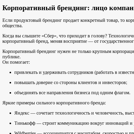
Корпоративный брендинг: лицо компан
Если продуктовый брендинг продает конкретный товар, то корп
общества.
Когда вы слышите «Сбер», что приходит в голову? Технологично
корпоративный бренд, меняя восприятие — от государственног
Корпоративный брендинг нужен не только крупным корпорациям
публике.
Он помогает:
привлекать и удерживать сотрудников (работать в извес
повышать доверие со стороны клиентов и инвесторов;
объединять все направления бизнеса под одним флагом.
Яркие примеры сильного корпоративного бренда:
Яндекс — сочетает технологичность и человечность, выст
Тинькофф — строит коммуникацию вокруг инноваций и у
Wildberries — ассоциируется с масштабом, скоростью и 