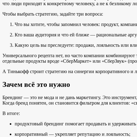
что люди приходят к конкретному человеку, а не к безликому л
Чтобы выбрать стратегию, задайте три вопроса:
Что вы хотите, чтобы запомнил человек: продукт, компа
Кто ваша аудитория и что ей ближе — рациональные арг
Какую цель вы преследуете: продажи, лояльность или вл
Универсального рецепта нет, но часто компании комбинируют
отдельные продукты вроде «СберМаркет» или «СберЗвук» (про
А Тинькофф строит стратегию на синергии корпоративного и л
Зачем всё это нужно
Брендинг — это не мода и не дань маркетингу. Это инструмент
Когда бренд понятен, он становится фильтром для клиентов: «с
В итоге:
продуктовый брендинг помогает продавать и удерживать
корпоративный — укрепляет репутацию и лояльность;