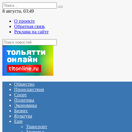
Перейти
Search
к
for:
8 августа, 03:49
содержанию
О проекте
Обратная связь
Реклама на сайте
Общество
Происшествия
Спорт
Политика
Экономика
Бизнес
Культура
Еще
Транспорт
Здоровье