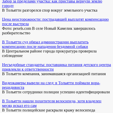
Забор за пределами участка: как приставы вернули землю
городу
В Тольятти разгорелся спор вокруг земельного участка
Цена неосторожности: пострадавшей выплатят компенсацию
после выстрела
Фото: pexels.com В селе Новый Камелик завершилось
разбирательство
В Тольятти суд обязал администрацию выплатить
компенсацию после нападения бездомной собаки
В Центральном районе города прокуратура проверила
соблюдение
Несъедобные стандарты: поставщика питания детского центра
привлекли к ответственности
В Тольятти компания, занимавшаяся организацией питания
Видеокамеры вывели на след: в Тольятти поймали вора-
рецидивиста
В Тольятти сотрудники полиции успешно идентифицировали
В Тольятти нашли похитителя велосипеда, хотя владелец
месяц искал его сам
В Тольятти полицейские раскрыли кражу велосипеда