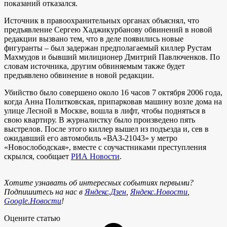
показаний отказался.
Источник в правоохранительных органах объяснял, что
предъявление Сергею Хаджикурбанову обвинений в новой
редакции вызвано тем, что в деле появились новые
фигуранты – был задержан предполагаемый киллер Рустам
Махмудов и бывший милиционер Дмитрий Павлюченков. По
словам источника, другим обвиняемым также будет
предъявлено обвинение в новой редакции.
Убийство было совершено около 16 часов 7 октября 2006 года,
когда Анна Политковская, припарковав машину возле дома на
улице Лесной в Москве, вошла в лифт, чтобы подняться в
свою квартиру. В журналистку было произведено пять
выстрелов. После этого киллер вышел из подъезда и, сев в
ожидавший его автомобиль «ВАЗ-21043» у метро
«Новослободская», вместе с соучастниками преступления
скрылся, сообщает
РИА Новости
.
Хотите узнавать об интересных событиях первыми?
Подпишитесь на нас в
Яндекс.Дзен
,
Яндекс.Новости
,
Google.Новости
!
Оцените статью