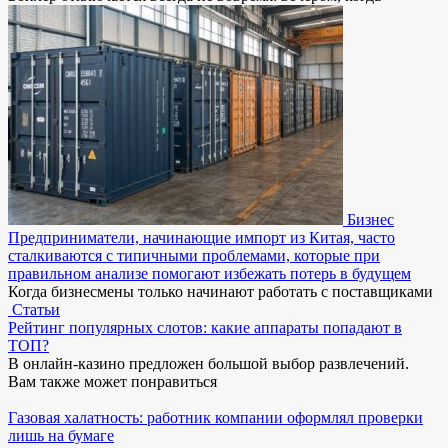
Бизнес
Предприниматели, начинающие импорт из Китая, часто
сталкиваются с типичными проблемами, которые при
правильном анализе помогают избежать потерь в будущем
Когда бизнесмены только начинают работать с поставщиками
Статьи
Рейтинг популярных слотов: какие аппараты попадают в
ТОП?
В онлайн-казино предложен большой выбор развлечений.
Вам также может понравиться
Газовая халатность: работник компании оформлял проверки
лишь на бумаге