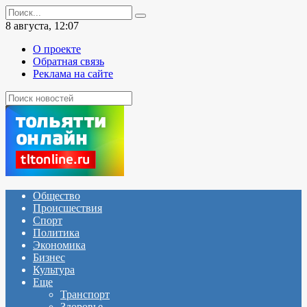
Перейти
Search
к
for:
8 августа, 12:07
содержанию
О проекте
Обратная связь
Реклама на сайте
Общество
Происшествия
Спорт
Политика
Экономика
Бизнес
Культура
Еще
Транспорт
Здоровье