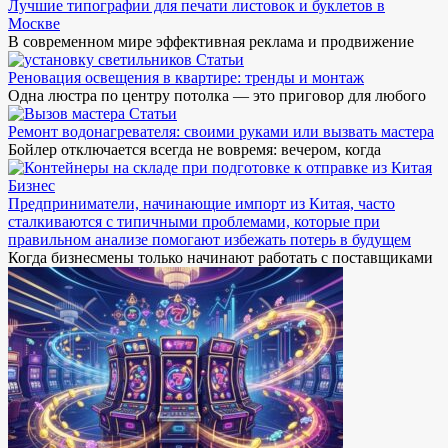
Лучшие типографии для печати листовок и буклетов в
Москве
В современном мире эффективная реклама и продвижение
Статьи
Реновация освещения в квартире: тренды и монтаж
Одна люстра по центру потолка — это приговор для любого
Статьи
Ремонт водонагревателя: своими руками или вызвать мастера
Бойлер отключается всегда не вовремя: вечером, когда
Бизнес
Предприниматели, начинающие импорт из Китая, часто
сталкиваются с типичными проблемами, которые при
правильном анализе помогают избежать потерь в будущем
Когда бизнесмены только начинают работать с поставщиками