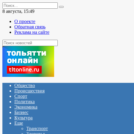
Перейти
Search
к
for:
8 августа, 15:49
содержанию
О проекте
Обратная связь
Реклама на сайте
Общество
Происшествия
Спорт
Политика
Экономика
Бизнес
Культура
Еще
Транспорт
Здоровье