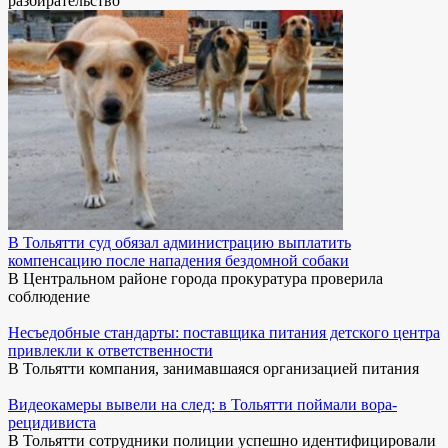
разбирательство
В Тольятти суд обязал администрацию выплатить
компенсацию после нападения бездомной собаки
В Центральном районе города прокуратура проверила
соблюдение
Несъедобные стандарты: поставщика питания детского центра
привлекли к ответственности
В Тольятти компания, занимавшаяся организацией питания
Видеокамеры вывели на след: в Тольятти поймали вора-
рецидивиста
В Тольятти сотрудники полиции успешно идентифицировали