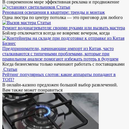
В современном мире эффективная реклама и продвижение
Статьи
Реновация освещения в квартире: тренды и монтаж
Одна люстра по центру потолка — это приговор для любого
Статьи
Ремонт водонагревателя: своими руками или вызвать мастера
Бойлер отключается всегда не вовремя: вечером, когда
Бизнес
Предприниматели, начинающие импорт из Китая, часто
сталкиваются с типичными проблемами, которые при
правильном анализе помогают избежать потерь в будущем
Когда бизнесмены только начинают работать с поставщиками
Статьи
Рейтинг популярных слотов: какие аппараты попадают в
ТОП?
В онлайн-казино предложен большой выбор развлечений.
Вам также может понравиться