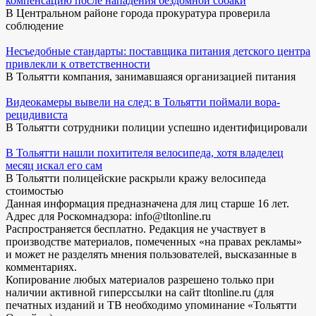
компенсацию после нападения бездомной собаки
В Центральном районе города прокуратура проверила
соблюдение
Несъедобные стандарты: поставщика питания детского центра
привлекли к ответственности
В Тольятти компания, занимавшаяся организацией питания
Видеокамеры вывели на след: в Тольятти поймали вора-
рецидивиста
В Тольятти сотрудники полиции успешно идентифицировали
В Тольятти нашли похитителя велосипеда, хотя владелец
месяц искал его сам
В Тольятти полицейские раскрыли кражу велосипеда
стоимостью
Данная информация предназначена для лиц старше 16 лет.
Адрес для Роскомнадзора: info@tltonline.ru
Распространяется бесплатно. Редакция не участвует в
производстве материалов, помеченных «на правах рекламы»
и может не разделять мнения пользователей, высказанные в
комментариях.
Копирование любых материалов разрешено только при
наличии активной гиперссылки на сайт tltonline.ru (для
печатных изданий и ТВ необходимо упоминание «Тольятти