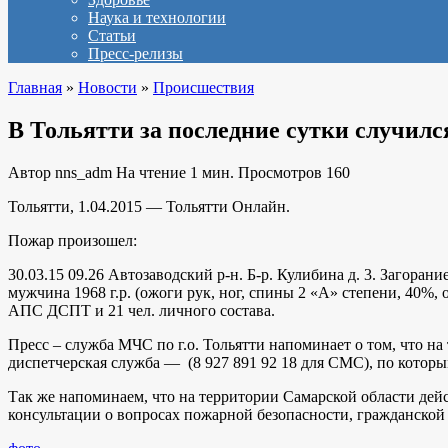
Наука и технологии
Статьи
Пресс-релизы
Главная
»
Новости
»
Происшествия
В Тольятти за последние сутки случилс
Автор
nns_adm
На чтение
1 мин.
Просмотров
160
Тольятти, 1.04.2015 — Тольятти Онлайн.
Пожар произошел:
30.03.15 09.26 Автозаводский р-н. Б-р. Кулибина д. 3. Загор
мужчина 1968 г.р. (ожоги рук, ног, спины 2 «А» степени, 40
АПС ДСПТ и 21 чел. личного состава.
Пресс – служба МЧС по г.о. Тольятти напоминает о том, что на
диспетчерская служба — (8 927 891 92 18 для СМС), по котор
Так же напоминаем, что на территории Самарской области дей
консультации о вопросах пожарной безопасности, гражданской